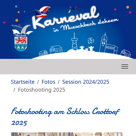
Zum Hauptinhalt springen
Skip to page footer
Sie sind hier:
Startseite
Fotos
Session 2024/2025
Fotoshooting 2025
Fotoshooting am Schloss Crottorf
2025