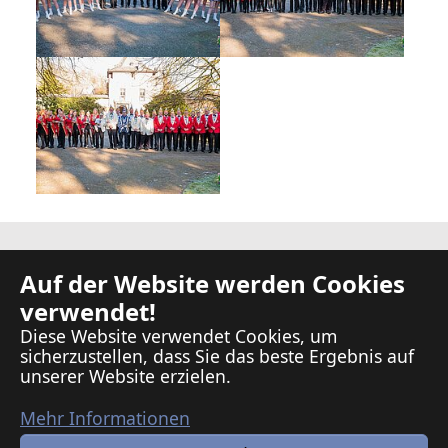
Show larger version
Kontakt
Auf der Website werden Cookies
Presse
verwendet!
Presse-Archiv
Diese Website verwendet Cookies, um
Links
sicherzustellen, dass Sie das beste Ergebnis auf
Datenschutz
unserer Website erzielen.
Impressum
Mehr Informationen