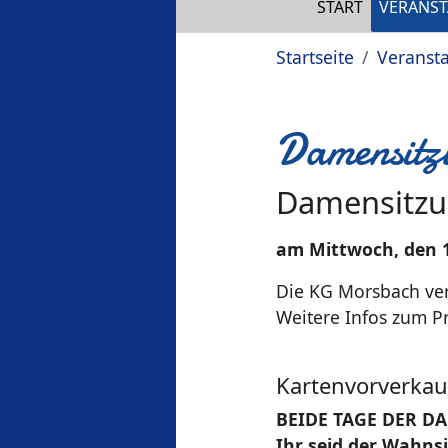
START
VERANS
Sie sind hier:
Startseite
Veranst
Damensitz
Damensitzu
am Mittwoch, den 1
Die KG Morsbach ver
Weitere Infos zum 
Kartenvorverkauf
BEIDE TAGE DER D
Ihr seid der Wahns