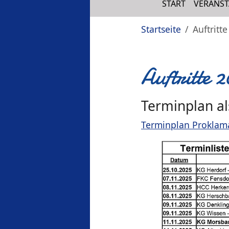
START
VERANS
Sie sind hier:
Startseite
Auftritte
Auftritte 
Terminplan al
Terminplan Proklama
Show larger version