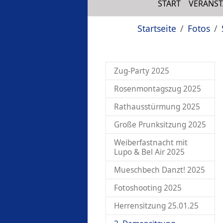
START
VERANS
Sie sind hier:
Startseite
Fotos
Zug-Party 2025
Rosenmontagszug 2025
Rathausstürmung 2025
Große Prunksitzung 2025
Weiberfastnacht mit
Lupo & Bel Air 2025
Mueschbech Danzt! 2025
Fotoshooting 2025
Herrensitzung 25.01.25