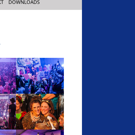
KT
DOWNLOADS
version
Show larger version
version
Show larger version
version
Show larger version