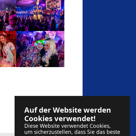
version
Show larger version
version
Show larger version
version
version
version
version
version
version
version
Show larger version
Show larger version
Show larger version
Show larger version
Show larger version
Show larger version
Show larger version
Auf der Website werden
Cookies verwendet!
Diese Website verwendet Cookies,
um sicherzustellen, dass Sie das beste