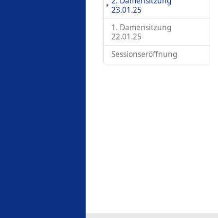
2. Damensitzung
(current)
23.01.25
1. Damensitzung
22.01.25
Sessionseröffnung