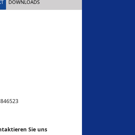
(CURRENT)
KT
DOWNLOADS
7846523
taktieren Sie uns