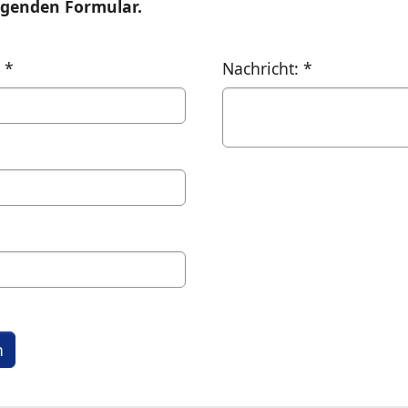
lgenden Formular.
:
*
Nachricht:
*
n