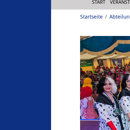
START
VERANS
Sie sind hier:
Startseite
Abteilu
Show larger version