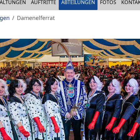
TALTUNGEN
AUFTRITTE
ABTEILUNGEN
FOTOS
KONTA
ngen
Damenelferrat