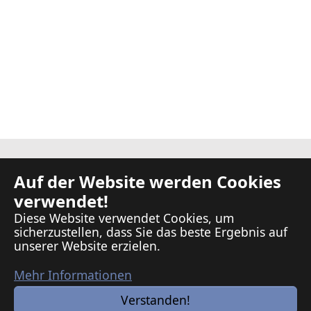
Kontakt
Auf der Website werden Cookies
Presse
verwendet!
Presse-Archiv
Diese Website verwendet Cookies, um
Links
sicherzustellen, dass Sie das beste Ergebnis auf
Datenschutz
unserer Website erzielen.
Impressum
Mehr Informationen
Facebook
Instagram
Verstanden!